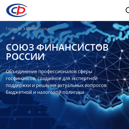
О
Главная
Материалы
нас
СОЮЗ ФИНАНСИСТОВ
О
РОССИИ
СФР
Совет
Объединение профессионалов сферы
Союза
госфинансов, созданное для экспертной
Участники
поддержки и решения актуальных вопросов
бюджетной и налоговой политики
Планы
и
отчеты
Контакты