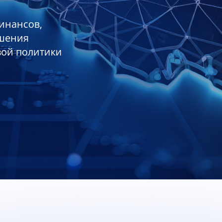
инансов,
ешения
вой политики