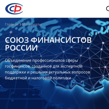
О
Главная
Материалы
нас
СОЮЗ ФИНАНСИСТОВ
О
РОССИИ
СФР
Совет
Объединение профессионалов сферы
Союза
госфинансов, созданное для экспертной
Участники
поддержки и решения актуальных вопросов
бюджетной и налоговой политики
Планы
и
отчеты
Контакты