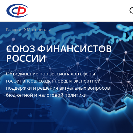
О
Главная
Материалы
нас
СОЮЗ ФИНАНСИСТОВ
О
РОССИИ
СФР
Совет
Объединение профессионалов сферы
Союза
госфинансов, созданное для экспертной
Участники
поддержки и решения актуальных вопросов
бюджетной и налоговой политики
Планы
и
отчеты
Контакты