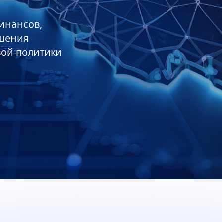
инансов,
ешения
вой политики