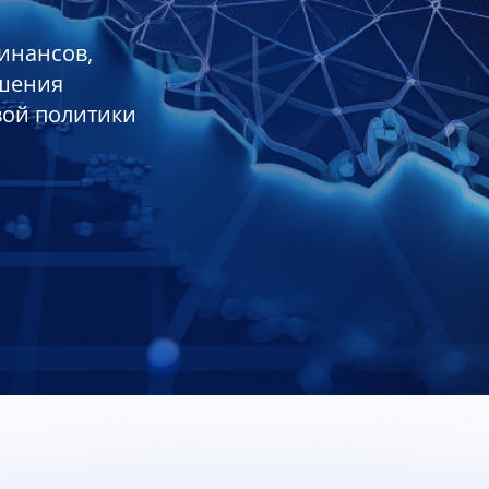
инансов,
ешения
вой политики