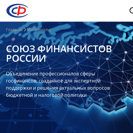
О
Главная
Материалы
нас
СОЮЗ ФИНАНСИСТОВ
О
РОССИИ
СФР
Совет
Объединение профессионалов сферы
Союза
госфинансов, созданное для экспертной
Участники
поддержки и решения актуальных вопросов
бюджетной и налоговой политики
Планы
и
отчеты
Контакты