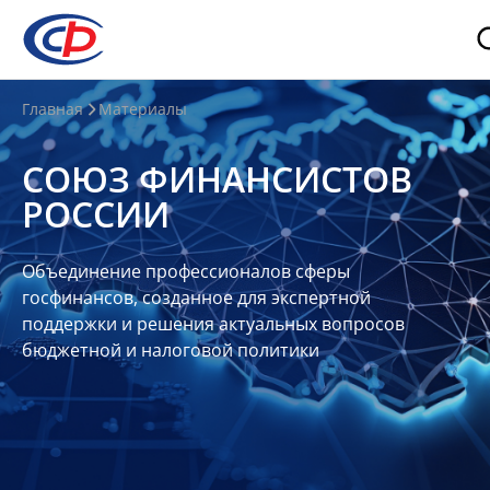
О
Главная
Материалы
нас
СОЮЗ ФИНАНСИСТОВ
О
РОССИИ
СФР
Совет
Объединение профессионалов сферы
Союза
госфинансов, созданное для экспертной
Участники
поддержки и решения актуальных вопросов
бюджетной и налоговой политики
Планы
и
отчеты
Контакты