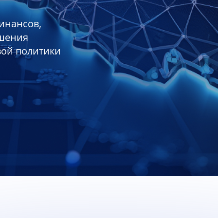
инансов,
ешения
вой политики