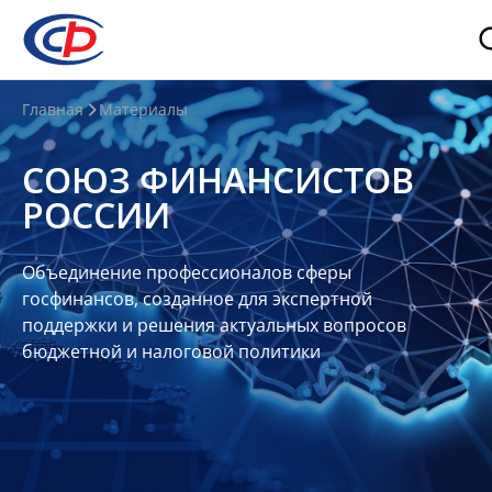
О
Главная
Материалы
нас
СОЮЗ ФИНАНСИСТОВ
О
РОССИИ
СФР
Совет
Объединение профессионалов сферы
Союза
госфинансов, созданное для экспертной
Участники
поддержки и решения актуальных вопросов
бюджетной и налоговой политики
Планы
и
отчеты
Контакты