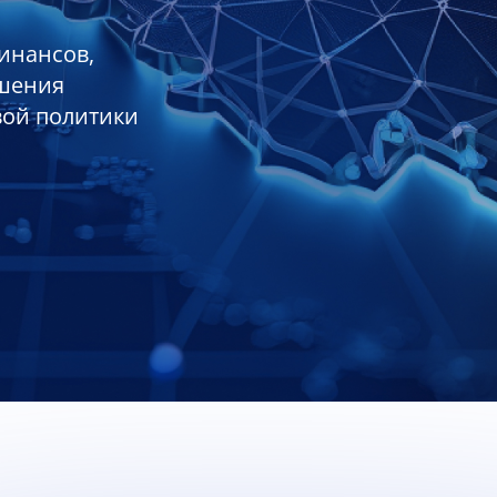
инансов,
ешения
вой политики