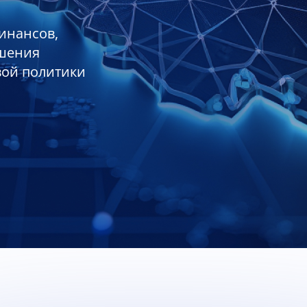
инансов,
ешения
вой политики