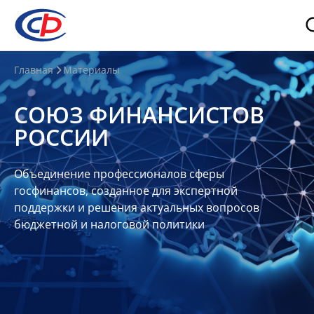
О
Главная
Материалы
нас
СОЮЗ ФИНАНСИСТОВ
О
РОССИИ
СФР
Совет
Объединение профессионалов сферы
Союза
госфинансов, созданное для экспертной
Участники
поддержки и решения актуальных вопросов
бюджетной и налоговой политики
Планы
и
отчеты
Контакты