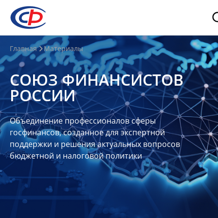
О
Главная
Материалы
нас
СОЮЗ ФИНАНСИСТОВ
О
РОССИИ
СФР
Совет
Объединение профессионалов сферы
Союза
госфинансов, созданное для экспертной
Участники
поддержки и решения актуальных вопросов
бюджетной и налоговой политики
Планы
и
отчеты
Контакты