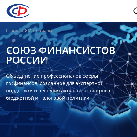
О
Главная
Материалы
нас
СОЮЗ ФИНАНСИСТОВ
О
РОССИИ
СФР
Совет
Объединение профессионалов сферы
Союза
госфинансов, созданное для экспертной
Участники
поддержки и решения актуальных вопросов
бюджетной и налоговой политики
Планы
и
отчеты
Контакты