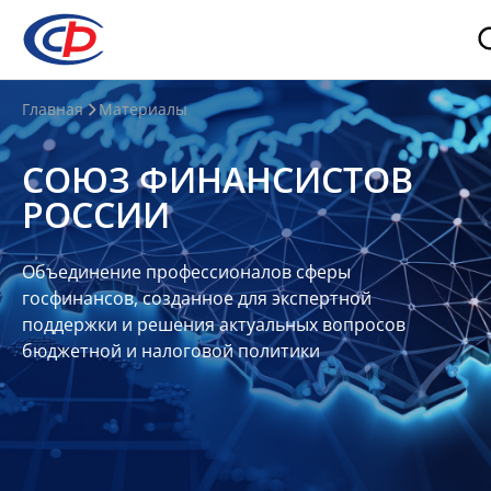
О
Главная
Материалы
нас
СОЮЗ ФИНАНСИСТОВ
О
РОССИИ
СФР
Совет
Объединение профессионалов сферы
Союза
госфинансов, созданное для экспертной
Участники
поддержки и решения актуальных вопросов
бюджетной и налоговой политики
Планы
и
отчеты
Контакты