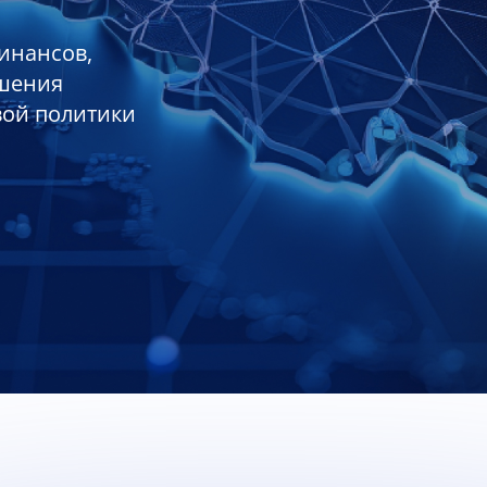
инансов,
ешения
вой политики