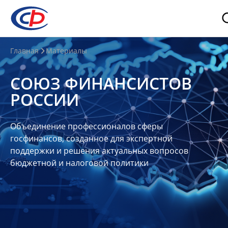
О
Главная
Материалы
нас
СОЮЗ ФИНАНСИСТОВ
О
РОССИИ
СФР
Совет
Объединение профессионалов сферы
Союза
госфинансов, созданное для экспертной
Участники
поддержки и решения актуальных вопросов
бюджетной и налоговой политики
Планы
и
отчеты
Контакты