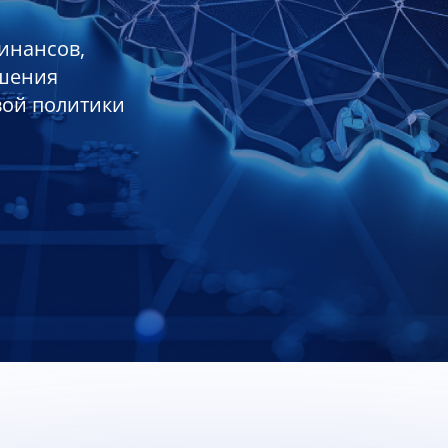
инансов,
ешения
вой политики