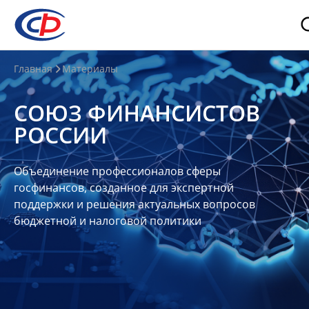
О
Главная
Материалы
нас
СОЮЗ ФИНАНСИСТОВ
О
РОССИИ
СФР
Совет
Объединение профессионалов сферы
Союза
госфинансов, созданное для экспертной
Участники
поддержки и решения актуальных вопросов
бюджетной и налоговой политики
Планы
и
отчеты
Контакты