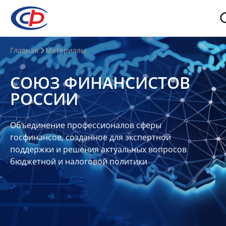
О
Главная
Материалы
нас
СОЮЗ ФИНАНСИСТОВ
О
РОССИИ
СФР
Совет
Объединение профессионалов сферы
Союза
госфинансов, созданное для экспертной
Участники
поддержки и решения актуальных вопросов
бюджетной и налоговой политики
Планы
и
отчеты
Контакты