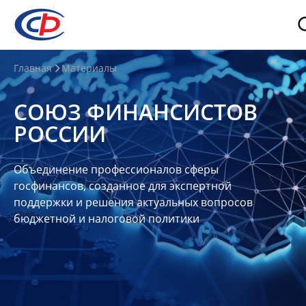
О
Главная
Материалы
нас
СОЮЗ ФИНАНСИСТОВ
О
РОССИИ
СФР
Совет
Объединение профессионалов сферы
Союза
госфинансов, созданное для экспертной
Участники
поддержки и решения актуальных вопросов
бюджетной и налоговой политики
Планы
и
отчеты
Контакты