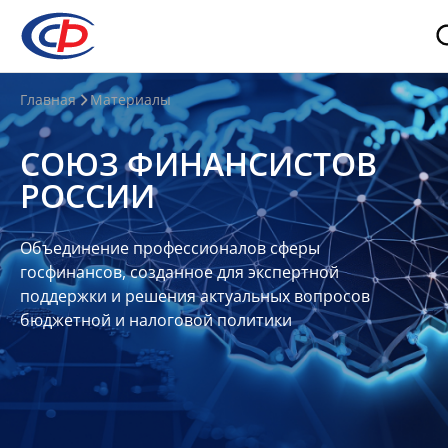
О
Главная
Материалы
нас
СОЮЗ ФИНАНСИСТОВ
О
РОССИИ
СФР
Совет
Объединение профессионалов сферы
Союза
госфинансов, созданное для экспертной
Участники
поддержки и решения актуальных вопросов
бюджетной и налоговой политики
Планы
и
отчеты
Контакты