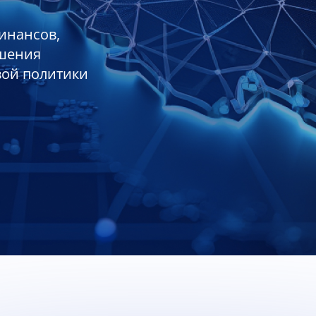
инансов,
ешения
вой политики