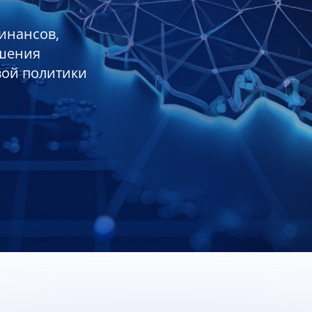
инансов,
ешения
вой политики