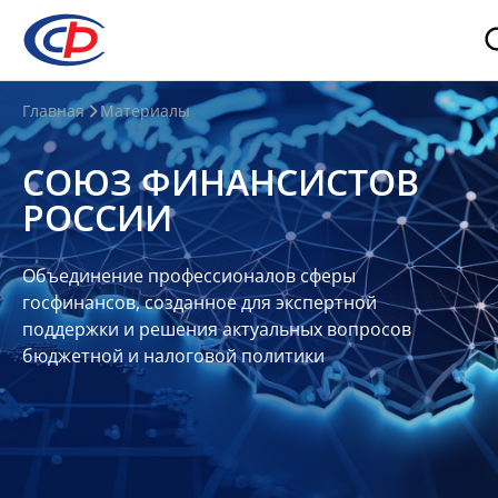
О
Главная
Материалы
нас
СОЮЗ ФИНАНСИСТОВ
О
РОССИИ
СФР
Совет
Объединение профессионалов сферы
Союза
госфинансов, созданное для экспертной
Участники
поддержки и решения актуальных вопросов
бюджетной и налоговой политики
Планы
и
отчеты
Контакты