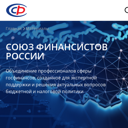
О
Главная
Материалы
нас
СОЮЗ ФИНАНСИСТОВ
О
РОССИИ
СФР
Совет
Объединение профессионалов сферы
Союза
госфинансов, созданное для экспертной
Участники
поддержки и решения актуальных вопросов
бюджетной и налоговой политики
Планы
и
отчеты
Контакты