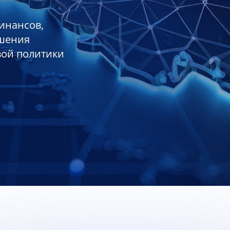
инансов,
ешения
вой политики