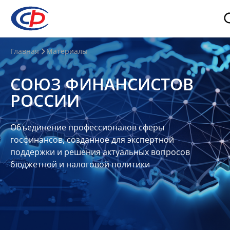
О
Главная
Материалы
нас
СОЮЗ ФИНАНСИСТОВ
О
РОССИИ
СФР
Совет
Объединение профессионалов сферы
Союза
госфинансов, созданное для экспертной
Участники
поддержки и решения актуальных вопросов
бюджетной и налоговой политики
Планы
и
отчеты
Контакты