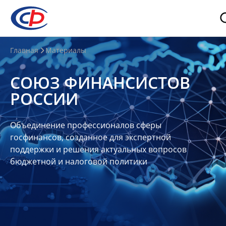
О
Главная
Материалы
нас
СОЮЗ ФИНАНСИСТОВ
О
РОССИИ
СФР
Совет
Объединение профессионалов сферы
Союза
госфинансов, созданное для экспертной
Участники
поддержки и решения актуальных вопросов
бюджетной и налоговой политики
Планы
и
отчеты
Контакты