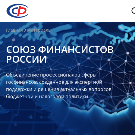
О
Главная
Материалы
нас
СОЮЗ ФИНАНСИСТОВ
О
РОССИИ
СФР
Совет
Объединение профессионалов сферы
Союза
госфинансов, созданное для экспертной
Участники
поддержки и решения актуальных вопросов
бюджетной и налоговой политики
Планы
и
отчеты
Контакты