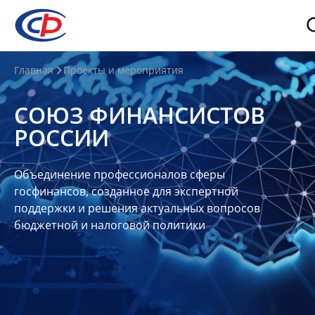
О
Главная
Проекты и мероприятия
нас
СОЮЗ ФИНАНСИСТОВ
О
РОССИИ
СФР
Совет
Объединение профессионалов сферы
Союза
госфинансов, созданное для экспертной
Участники
поддержки и решения актуальных вопросов
бюджетной и налоговой политики
Планы
и
отчеты
Контакты