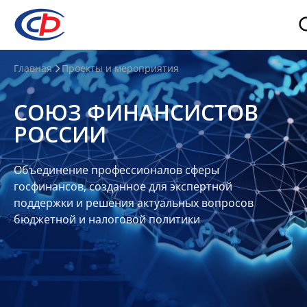
О
Главная
Проекты и мероприятия
нас
СОЮЗ ФИНАНСИСТОВ
О
РОССИИ
СФР
Совет
Объединение профессионалов сферы
Союза
госфинансов, созданное для экспертной
Участники
поддержки и решения актуальных вопросов
бюджетной и налоговой политики
Планы
и
отчеты
Контакты