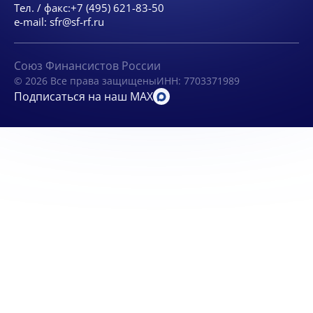
Тел. / факс:
+7 (495) 621-83-50
e-mail:
sfr@sf-rf.ru
Союз Финансистов России
© 2026 Все права защищены
ИНН: 7703371989
Подписаться на наш MAX