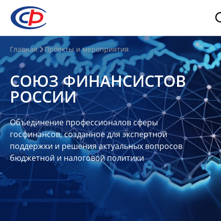
О
Главная
Проекты и мероприятия
нас
СОЮЗ ФИНАНСИСТОВ
О
РОССИИ
СФР
Совет
Объединение профессионалов сферы
Союза
госфинансов, созданное для экспертной
Участники
поддержки и решения актуальных вопросов
бюджетной и налоговой политики
Планы
и
отчеты
Контакты