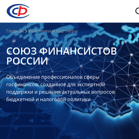
О
Главная
Участники и партнеры
нас
СОЮЗ ФИНАНСИСТОВ
О
РОССИИ
СФР
Совет
Объединение профессионалов сферы
Союза
госфинансов, созданное для экспертной
Участники
поддержки и решения актуальных вопросов
бюджетной и налоговой политики
Планы
и
отчеты
Контакты