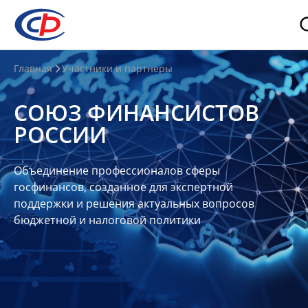
О
Главная
Участники и партнеры
нас
СОЮЗ ФИНАНСИСТОВ
О
РОССИИ
СФР
Совет
Объединение профессионалов сферы
Союза
госфинансов, созданное для экспертной
Участники
поддержки и решения актуальных вопросов
бюджетной и налоговой политики
Планы
и
отчеты
Контакты