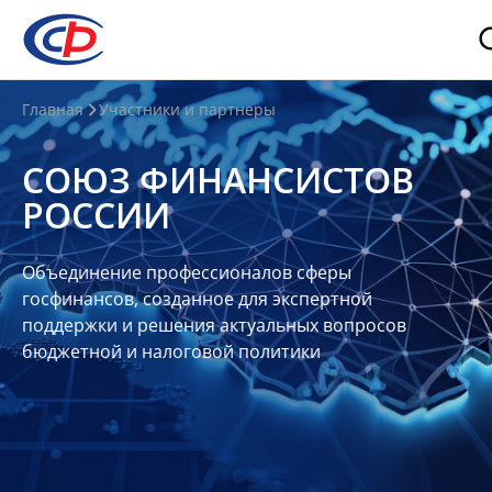
О
Главная
Участники и партнеры
нас
СОЮЗ ФИНАНСИСТОВ
О
РОССИИ
СФР
Совет
Объединение профессионалов сферы
Союза
госфинансов, созданное для экспертной
Участники
поддержки и решения актуальных вопросов
бюджетной и налоговой политики
Планы
и
отчеты
Контакты