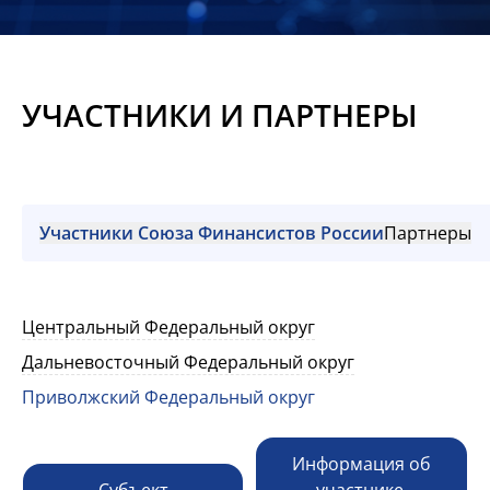
Новости
Мероприятия
УЧАСТНИКИ И ПАРТНЕРЫ
Материалы
Обмен
опытом
Участники Союза Финансистов России
Партнеры
Вступить
Центральный Федеральный округ
Дальневосточный Федеральный округ
Приволжский Федеральный округ
Информация об