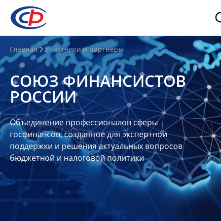
О
Главная
Участники и партнеры
нас
СОЮЗ ФИНАНСИСТОВ
О
РОССИИ
СФР
Совет
Объединение профессионалов сферы
Союза
госфинансов, созданное для экспертной
Участники
поддержки и решения актуальных вопросов
бюджетной и налоговой политики
Планы
и
отчеты
Контакты