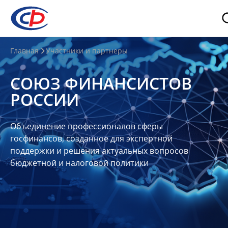
О
Главная
Участники и партнеры
нас
СОЮЗ ФИНАНСИСТОВ
О
РОССИИ
СФР
Совет
Объединение профессионалов сферы
Союза
госфинансов, созданное для экспертной
Участники
поддержки и решения актуальных вопросов
бюджетной и налоговой политики
Планы
и
отчеты
Контакты