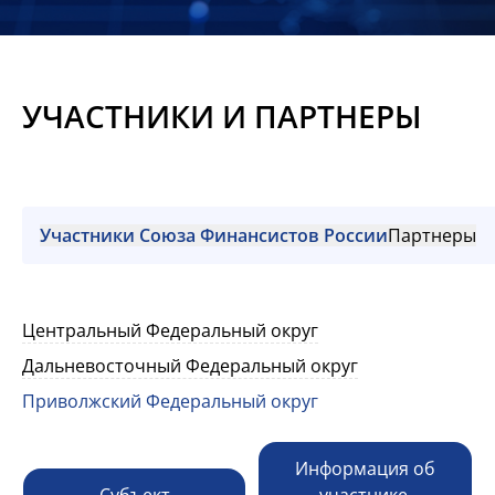
Новости
Мероприятия
УЧАСТНИКИ И ПАРТНЕРЫ
Материалы
Обмен
опытом
Участники Союза Финансистов России
Партнеры
Вступить
Центральный Федеральный округ
Дальневосточный Федеральный округ
Приволжский Федеральный округ
Информация об