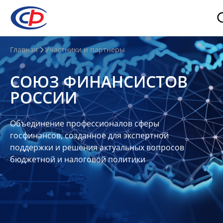
О
Главная
Участники и партнеры
нас
СОЮЗ ФИНАНСИСТОВ
О
РОССИИ
СФР
Совет
Объединение профессионалов сферы
Союза
госфинансов, созданное для экспертной
Участники
поддержки и решения актуальных вопросов
бюджетной и налоговой политики
Планы
и
отчеты
Контакты