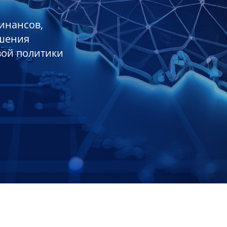
инансов,
ешения
вой политики