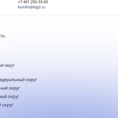
+7 401 292-33-60
komfin@klgd.ru
сть
й округ
едеральный округ
ный округ
ный округ
 округ