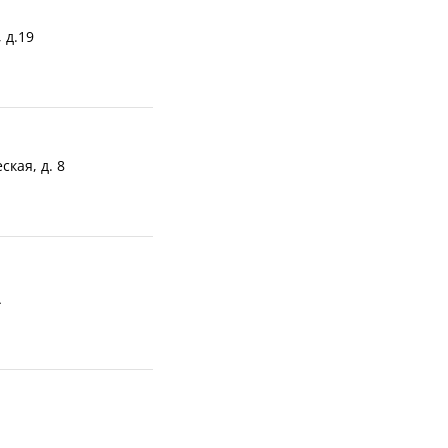
 д.19
ская, д. 8
А