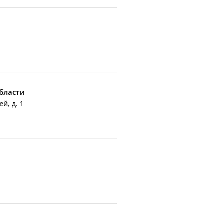
бласти
й, д. 1