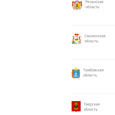
Рязанская
область
Смоленская
область
Тамбовская
область
Тверская
область