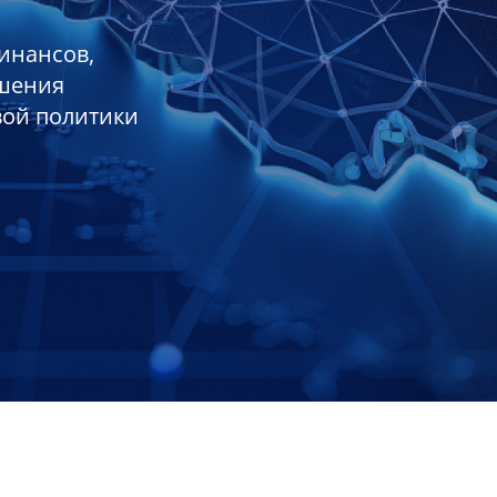
инансов,
ешения
вой политики