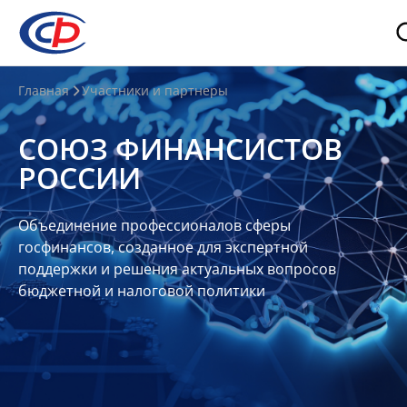
О
Главная
Участники и партнеры
нас
СОЮЗ ФИНАНСИСТОВ
О
РОССИИ
СФР
Совет
Объединение профессионалов сферы
Союза
госфинансов, созданное для экспертной
Участники
поддержки и решения актуальных вопросов
бюджетной и налоговой политики
Планы
и
отчеты
Контакты