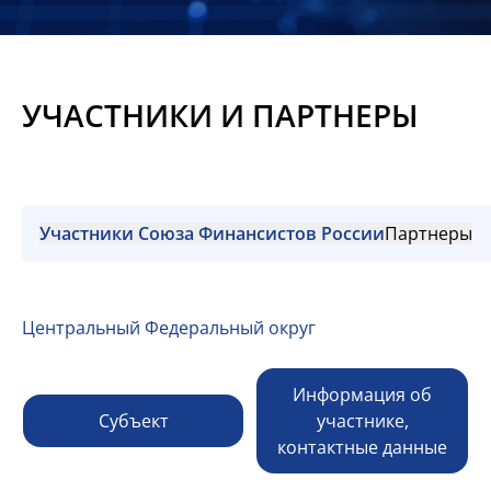
Новости
Мероприятия
УЧАСТНИКИ И ПАРТНЕРЫ
Материалы
Обмен
опытом
Участники Союза Финансистов России
Партнеры
Вступить
Центральный Федеральный округ
Информация об
Субъект
участнике,
контактные данные