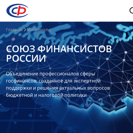
О
Главная
Материалы
нас
СОЮЗ ФИНАНСИСТОВ
О
РОССИИ
СФР
Совет
Объединение профессионалов сферы
Союза
госфинансов, созданное для экспертной
Участники
поддержки и решения актуальных вопросов
бюджетной и налоговой политики
Планы
и
отчеты
Контакты