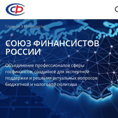
О
Главная
Материалы
нас
СОЮЗ ФИНАНСИСТОВ
О
РОССИИ
СФР
Совет
Объединение профессионалов сферы
Союза
госфинансов, созданное для экспертной
Участники
поддержки и решения актуальных вопросов
бюджетной и налоговой политики
Планы
и
отчеты
Контакты