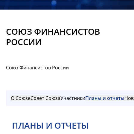
Новости
Мероприятия
СОЮЗ ФИНАНСИСТОВ
Материалы
РОССИИ
Обмен
опытом
Союз Финансистов России
Вступить
О Союзе
Совет Союза
Участники
Планы и отчеты
Нов
ПЛАНЫ И ОТЧЕТЫ