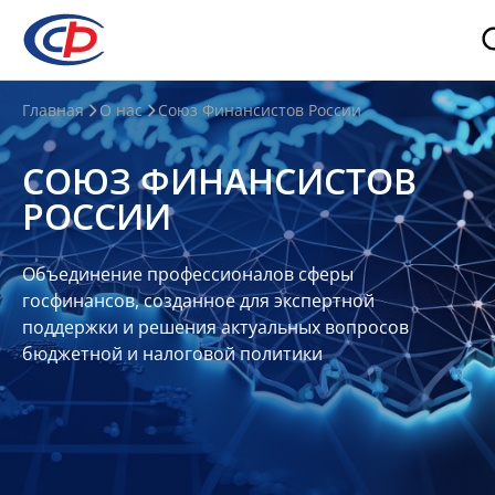
О
Главная
О нас
Союз Финансистов России
нас
СОЮЗ ФИНАНСИСТОВ
О
РОССИИ
СФР
Совет
Объединение профессионалов сферы
Союза
госфинансов, созданное для экспертной
Участники
поддержки и решения актуальных вопросов
бюджетной и налоговой политики
Планы
и
отчеты
Контакты