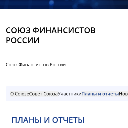
Новости
Мероприятия
СОЮЗ ФИНАНСИСТОВ
Материалы
РОССИИ
Обмен
опытом
Союз Финансистов России
Вступить
О Союзе
Совет Союза
Участники
Планы и отчеты
Нов
ПЛАНЫ И ОТЧЕТЫ