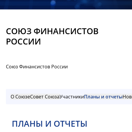
Новости
Мероприятия
СОЮЗ ФИНАНСИСТОВ
Материалы
РОССИИ
Обмен
опытом
Союз Финансистов России
Вступить
О Союзе
Совет Союза
Участники
Планы и отчеты
Нов
ПЛАНЫ И ОТЧЕТЫ