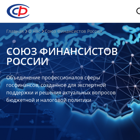
О
Главная
О нас
Союз Финансистов России
нас
СОЮЗ ФИНАНСИСТОВ
О
РОССИИ
СФР
Совет
Объединение профессионалов сферы
Союза
госфинансов, созданное для экспертной
Участники
поддержки и решения актуальных вопросов
бюджетной и налоговой политики
Планы
и
отчеты
Контакты