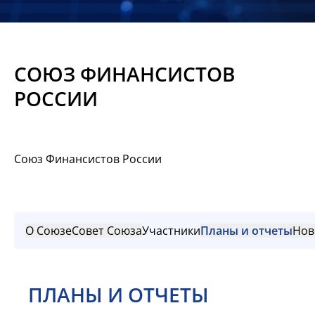
Новости
Мероприятия
СОЮЗ ФИНАНСИСТОВ
Материалы
РОССИИ
Обмен
опытом
Союз Финансистов России
Вступить
О Союзе
Совет Союза
Участники
Планы и отчеты
Нов
ПЛАНЫ И ОТЧЕТЫ