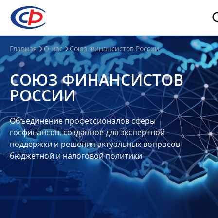
О
Главная
О нас
Союз Финансистов России
нас
СОЮЗ ФИНАНСИСТОВ
О
РОССИИ
СФР
Совет
Объединение профессионалов сферы
Союза
госфинансов, созданное для экспертной
Участники
поддержки и решения актуальных вопросов
бюджетной и налоговой политики
Планы
и
отчеты
Контакты