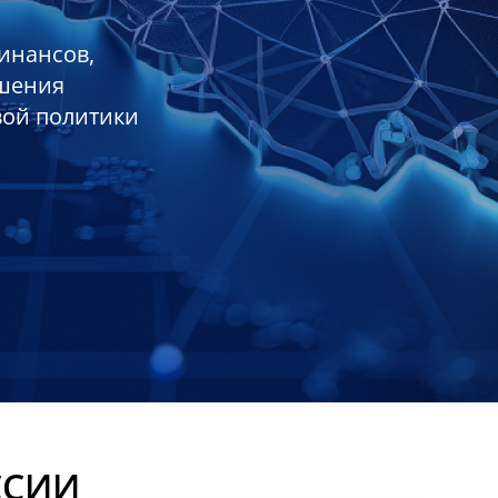
инансов,
ешения
вой политики
ССИИ